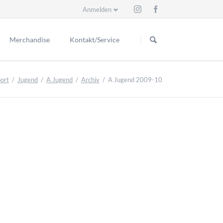
Anmelden
Navigation
überspringen
Merchandise
Kontakt/Service
Schiedsrichter
eder
Kontakt
ort
Jugend
A Jugend
Archiv
A Jugend 2009-10
itzende
ess
Ex Schiri
Ansprechpartner
renmitglieder
Suche
renmitglieder
r Vorstand
e seit 1929