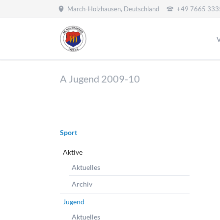
March-Holzhausen, Deutschland
+49 7665 333
HEN
V
Aktive
Jugend
V
A Jugend 2009-10
Aktuelles
Aktuelles
M
Archiv
Jugendleitung
S
A Jugend
V
B Jugend
C
Navigation
Sport
C Jugend
überspringen
S
D Jugend
Aktive
V
E Jugend
Aktuelles
I
F Jugend
Archiv
G Jugend
A
Jugend
Bambinis
Aktuelles
Mädchen Jugen