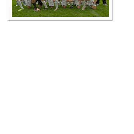
Alte Herren
Archivberichte 2020-2022
Kleinfeldt
Archivberichte 2023-2024
Sportgeländ
Grümpeltur
Dorfmeister
Fasnacht
Diverse