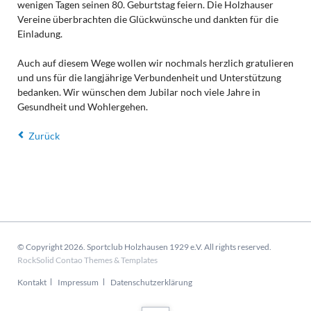
wenigen Tagen seinen 80. Geburtstag feiern. Die Holzhauser
Vereine überbrachten die Glückwünsche und dankten für die
Einladung.
Auch auf diesem Wege wollen wir nochmals herzlich gratulieren
und uns für die langjährige Verbundenheit und Unterstützung
bedanken. Wir wünschen dem Jubilar noch viele Jahre in
Gesundheit und Wohlergehen.
Zurück
© Copyright 2026. Sportclub Holzhausen 1929 e.V. All rights reserved.
RockSolid Contao Themes & Templates
Navigation
Kontakt
Impressum
Datenschutzerklärung
überspringen