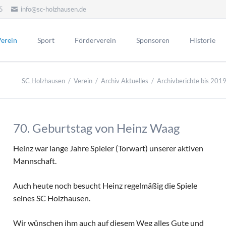
5
info@sc-holzhausen.de
erein
Sport
Förderverein
Sponsoren
Historie
Alte Herren
Hallensport
orstand
Vorstand
Ehrenmitgli
SC Holzhausen
Verein
Archiv Aktuelles
Archivberichte bis 201
Ehrenvors
Aktuelles
Aerobic / Fitn
itgliedschaft
Sponsoring
Mannschaft Ü50
Kinderturnen
Tag der Eh
Werbepartner
atzung
Unsere Eh
Aktionen
ereinslied
70. Geburtstag von Heinz Waag
Menschen
Historie FV
lubheim
Heinz war lange Jahre Spieler (Torwart) unserer aktiven
Chronik Förderverein
Vorstand
portgelände
Mannschaft.
ehemalige
Jubiläen des Fördervereins
eranstaltungen
Vorsitzend
Vorstand früherer Jahre
nternes
Auch heute noch besucht Heinz regelmäßig die Spiele
Ehrentafel des FV
Aktive
seines SC Holzhausen.
rchiv Aktuelles
Jugend
Archivberichte bis 2019
Wir wünschen ihm auch auf diesem Weg alles Gute und
d