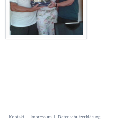
urniere
e
nier
schaften
Navigation
Kontakt
Impressum
Datenschutzerklärung
überspringen