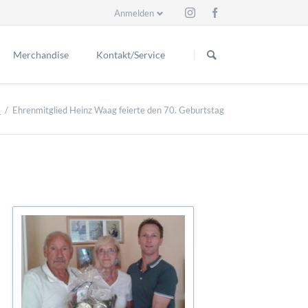
Anmelden
Navigation
überspringen
Merchandise
Kontakt/Service
Schiedsrichter
eder
Kontakt
9
Ehrenmitglied Heinz Waag feierte den 70. Geburtstag
itzende
ess
Ex Schiri
Ansprechpartner
renmitglieder
Suche
renmitglieder
r Vorstand
e seit 1929