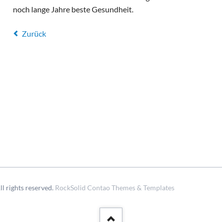
Alte Herren
Archivberichte 2020-2022
noch lange Jahre beste Gesundheit.
Kleinfeldt
Archivberichte 2023-2024
Zurück
Sportgeländ
Grümpeltur
Dorfmeister
Fasnacht
Diverse
l rights reserved.
RockSolid Contao Themes & Templates