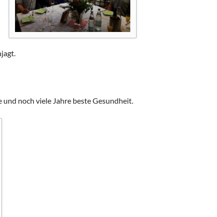
urniere
e
nier
jagt.
schaften
e und noch viele Jahre beste Gesundheit.