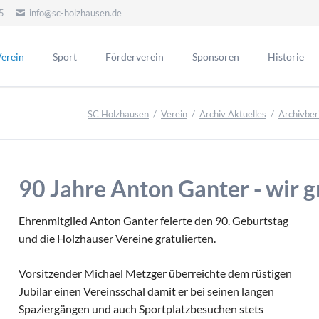
5
info@sc-holzhausen.de
erein
Sport
Förderverein
Sponsoren
Historie
Alte Herren
Hallensport
orstand
Vorstand
Ehrenmitgli
SC Holzhausen
Verein
Archiv Aktuelles
Archivber
Ehrenvors
Aktuelles
Aerobic / Fitn
itgliedschaft
Sponsoring
Mannschaft Ü50
Kinderturnen
Tag der Eh
Werbepartner
atzung
Unsere Eh
Aktionen
ereinslied
90 Jahre Anton Ganter - wir g
Menschen
Historie FV
lubheim
Chronik Förderverein
Vorstand
portgelände
Ehrenmitglied Anton Ganter feierte den 90. Geburtstag
ehemalige
Jubiläen des Fördervereins
eranstaltungen
und die Holzhauser Vereine gratulierten.
Vorsitzend
Vorstand früherer Jahre
nternes
Vorsitzender Michael Metzger überreichte dem rüstigen
Ehrentafel des FV
Aktive
rchiv Aktuelles
Jubilar einen Vereinsschal damit er bei seinen langen
Jugend
Archivberichte bis 2019
Spaziergängen und auch Sportplatzbesuchen stets
d