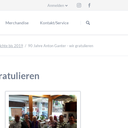
Anmelden
Navigation
überspringen
Merchandise
Kontakt/Service
Schiedsrichter
eder
Kontakt
ichte bis 2019
90 Jahre Anton Ganter - wir gratulieren
itzende
ess
Ex Schiri
Ansprechpartner
renmitglieder
Suche
renmitglieder
ratulieren
r Vorstand
e seit 1929