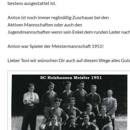
Alte Herren
Archivberichte 2020-2022
bestens ausgestattet ist.
Kleinfeldt
Archivberichte 2023-2024
Anton ist noch immer reglmäßig Zuschauer bei den
Sportgeländ
Aktiven Mannschaften oder auch den
Grümpeltur
Jugendmannschaften wenn sein Enkel dem runden Leder nach
Dorfmeister
Anton war Spieler der Meistermannschaft 1951!
Fasnacht
Diverse
Lieber Toni wir wünschen Dir auch auf diesem Wege alles Gut