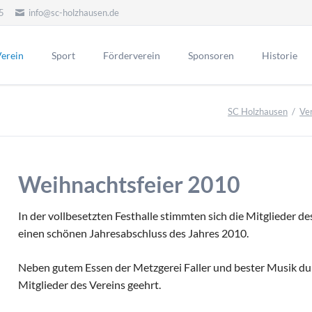
5
info@sc-holzhausen.de
erein
Sport
Förderverein
Sponsoren
Historie
Alte Herren
Hallensport
orstand
Vorstand
Ehrenmitgli
SC Holzhausen
Ve
Ehrenvors
Aktuelles
Aerobic / Fitn
itgliedschaft
Sponsoring
Mannschaft Ü50
Kinderturnen
Tag der Eh
Werbepartner
atzung
Unsere Eh
Aktionen
ereinslied
Weihnachtsfeier 2010
Menschen
Historie FV
lubheim
Chronik Förderverein
Vorstand
portgelände
In der vollbesetzten Festhalle stimmten sich die Mitglieder de
ehemalige
Jubiläen des Fördervereins
eranstaltungen
einen schönen Jahresabschluss des Jahres 2010.
Vorsitzend
Vorstand früherer Jahre
nternes
Neben gutem Essen der Metzgerei Faller und bester Musik du
Ehrentafel des FV
Aktive
rchiv Aktuelles
Mitglieder des Vereins geehrt.
Jugend
Archivberichte bis 2019
d