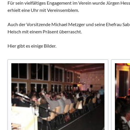
Alte Herren
Archivberichte 2020-2022
Für sein vielfältiges Engagement im Verein wurde Jürgen Hes
Kleinfeldt
erhielt eine Uhr mit Vereinsemblem.
Archivberichte 2023-2024
Sportgeländ
Auch der Vorsitzende Michael Metzger und seine Ehefrau Sab
Grümpeltur
Heisch mit einem Präsent überrascht.
Dorfmeister
Hier gibt es einige Bilder.
Fasnacht
Diverse