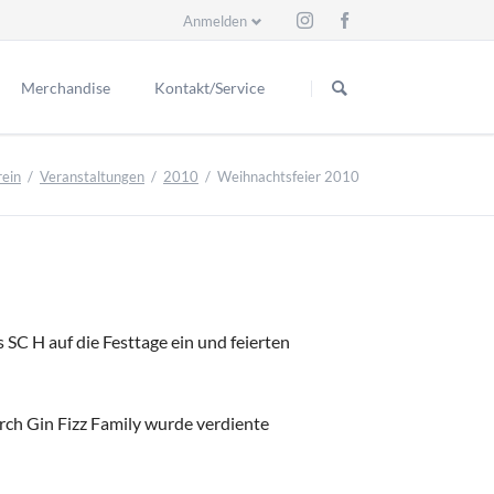
Anmelden
Navigation
überspringen
Merchandise
Kontakt/Service
Schiedsrichter
eder
Kontakt
rein
Veranstaltungen
2010
Weihnachtsfeier 2010
itzende
ess
Ex Schiri
Ansprechpartner
renmitglieder
Suche
renmitglieder
s SC H auf die Festtage ein und feierten
r Vorstand
e seit 1929
rch Gin Fizz Family wurde verdiente