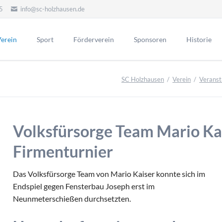
5
info@sc-holzhausen.de
erein
Sport
Förderverein
Sponsoren
Historie
Alte Herren
Hallensport
orstand
Vorstand
Ehrenmitgli
SC Holzhausen
Verein
Veranst
Ehrenvors
Aktuelles
Aerobic / Fitn
itgliedschaft
Sponsoring
Mannschaft Ü50
Kinderturnen
Tag der Eh
Werbepartner
atzung
Unsere Eh
Aktionen
ereinslied
Volksfürsorge Team Mario Ka
Menschen
Historie FV
lubheim
Chronik Förderverein
Vorstand
Firmenturnier
portgelände
ehemalige
Jubiläen des Fördervereins
eranstaltungen
Das Volksfürsorge Team von Mario Kaiser konnte sich im
Vorsitzend
Vorstand früherer Jahre
nternes
Endspiel gegen Fensterbau Joseph erst im
Ehrentafel des FV
Aktive
rchiv Aktuelles
Neunmeterschießen durchsetzten.
Jugend
Archivberichte bis 2019
d