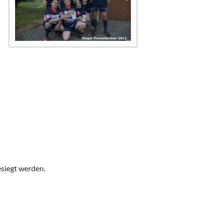
urniere
e
nier
schaften
esiegt werden.