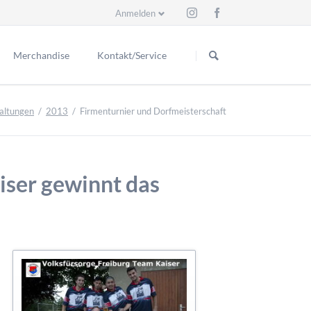
Anmelden
Navigation
überspringen
Merchandise
Kontakt/Service
Schiedsrichter
eder
Kontakt
altungen
2013
Firmenturnier und Dorfmeisterschaft
itzende
ess
Ex Schiri
Ansprechpartner
renmitglieder
Suche
renmitglieder
iser gewinnt das
r Vorstand
e seit 1929