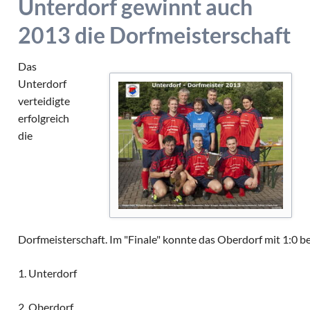
Unterdorf gewinnt auch
Alte Herren
Archivberichte 2020-2022
Kleinfeldt
Archivberichte 2023-2024
2013 die Dorfmeisterschaft
Sportgeländ
Das
Grümpeltur
Unterdorf
Dorfmeister
verteidigte
Fasnacht
erfolgreich
die
Diverse
Dorfmeisterschaft. Im "Finale" konnte das Oberdorf mit 1:0 b
1. Unterdorf
2. Oberdorf