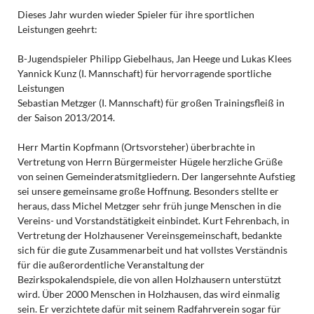
Dieses Jahr wurden wieder Spieler für ihre sportlichen
Leistungen geehrt:
B-Jugendspieler Philipp Giebelhaus, Jan Heege und Lukas Klees
Yannick Kunz (I. Mannschaft) für hervorragende sportliche
Leistungen
Sebastian Metzger (I. Mannschaft) für großen Trainingsfleiß in
der Saison 2013/2014.
Herr Martin Kopfmann (Ortsvorsteher) überbrachte in
Vertretung von Herrn Bürgermeister Hügele herzliche Grüße
von seinen Gemeinderatsmitgliedern. Der langersehnte Aufstieg
sei unsere gemeinsame große Hoffnung. Besonders stellte er
heraus, dass Michel Metzger sehr früh junge Menschen in die
Vereins- und Vorstandstätigkeit einbindet. Kurt Fehrenbach, in
Vertretung der Holzhausener Vereinsgemeinschaft, bedankte
sich für die gute Zusammenarbeit und hat vollstes Verständnis
für die außerordentliche Veranstaltung der
Bezirkspokalendspiele, die von allen Holzhausern unterstützt
wird. Über 2000 Menschen in Holzhausen, das wird einmalig
sein. Er verzichtete dafür mit seinem Radfahrverein sogar für