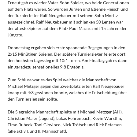
Erneut gab es wieder Vater-Sohn Spieler, wo beide Generationen
auf dem Platz waren. So wurden Jürgen und Etienne Heisch und
der Turnierleiter Ralf Neugebauer mit seinem Sohn Moritz
ausgezeichnet. Ralf Neugebauer mit schlanken 50 Lenzen war
der älteste Spieler auf dem Platz Paul Mazara mit 15 Jahren der
Jüngste.
Donnerstag ergaben sich erste spannende Begegnungen in den
2x15 Minütigen Spielen. Der spätere Turniersieger feierte dort
den höchsten tagessieg mit 10:1 Toren. Am Finaltag gab es dann
ein geradezu sensationelles 9:8 Ergebnis.
Zum Schluss war es das Spiel welches die Mannschaft von
Michael Metzger gegen den Zweitplatzierten Ralf Neugebauer
knapp mit 4:3 gewinnen konnte, welches die Entscheidung über
den Turniersieg sein sollte.
Die Siegreiche Mannschaft spielte mit Michael Metzger (AH),
Christian Maier (Jugend), Lukas Fehrenbach, Kevin Würstlin,
Timo Bubeck, Toni Giovinco, Nick Trötsch und Rick Petersen
(alle aktiv I. und II. Mannschaft).