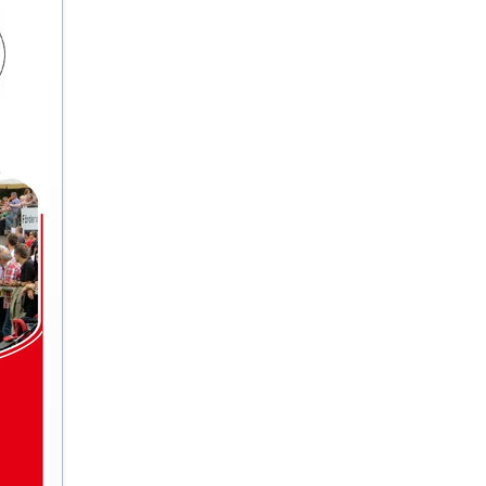
Alte Herren
Archivberichte 2020-2022
Kleinfeldt
Archivberichte 2023-2024
Sportgeländ
Grümpeltur
Dorfmeister
Fasnacht
Diverse