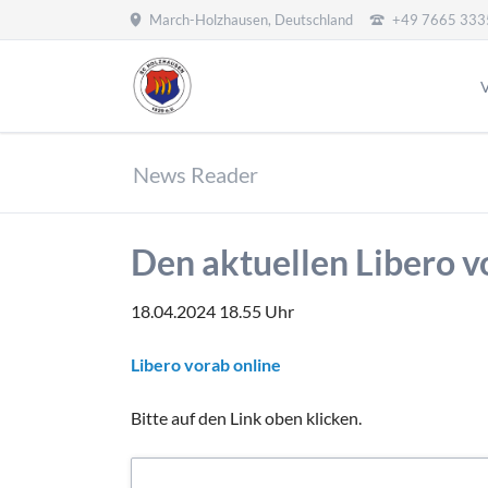
March-Holzhausen, Deutschland
+49 7665 333
HEN
V
Aktive
Jugend
V
News Reader
Aktuelles
Aktuelles
M
Archiv
Jugendleitung
S
A Jugend
Den aktuellen Libero v
V
B Jugend
C
C Jugend
18.04.2024 18.55
Uhr
S
D Jugend
V
Libero vorab online
E Jugend
I
F Jugend
Bitte auf den Link oben klicken.
G Jugend
A
Bambinis
Mädchen Jugen