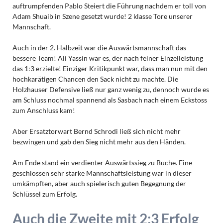
auftrumpfenden Pablo Steiert die Führung nachdem er toll von
Adam Shuaib in Szene gesetzt wurde! 2 klasse Tore unserer
Mannschaft.
Auch in der 2. Halbzeit war die Auswärtsmannschaft das
bessere Team! Ali Yassin war es, der nach feiner Einzelleistung
das 1:3 erzielte! Einziger Kritikpunkt war, dass man nun mit den
hochkarätigen Chancen den Sack nicht zu machte. Die
Holzhauser Defensive ließ nur ganz wenig zu, dennoch wurde es
am Schluss nochmal spannend als Sasbach nach einem Eckstoss
zum Anschluss kam!
Aber Ersatztorwart Bernd Schrodi ließ sich nicht mehr
bezwingen und gab den Sieg nicht mehr aus den Händen.
Am Ende stand ein verdienter Auswärtssieg zu Buche. Eine
geschlossen sehr starke Mannschaftsleistung war in dieser
umkämpften, aber auch spielerisch guten Begegnung der
Schlüssel zum Erfolg.
Auch die Zweite mit 2:3 Erfolg